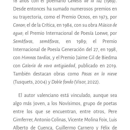
18 años con el poemario
Génesis de la luz
(1969).
Desde entonces ha sumado numerosos premios en
su trayectoria, como el Premio Ocnos, en 1973, por
Canon
; el de la Crítica, en 1984, con su obra
Música de
agua
; el Premio Internacional de Poesía Loewe, por
Semáforos, semáforos
, en 1989; el Premio
Internacional de Poesía Generación del 27, en 1998,
con
Himnos tardíos
, y el Premio Jaime Gil de Biedma
con
Galería de rara antigüedad
, publicado en 2019.
También destacan obras como
Pasos en la nieve
(Tusquets, 2004) y
Doble fondo
(Visor, 2022).
El autor valenciano está vinculado, aunque sea
algo más joven, a los Novísimos, grupo de poetas
entre los que se encuentran, entre otros, Pere
Gimferrer, Antonio Colinas, Vicente Molina Foix, Luis
Alberto de Cuenca, Guillermo Carnero y Félix de