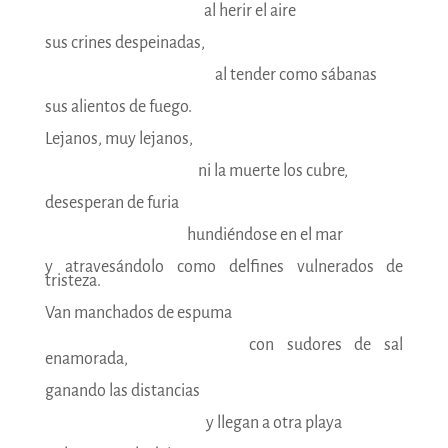
—————————-
al herir el aire
sus crines despeinadas,
——————————
al tender como sábanas
sus alientos de fuego.
Lejanos, muy lejanos,
—————————
ni la muerte los cubre,
desesperan de furia
————————-
hundiéndose en el mar
y atravesándolo como delfines vulnerados de
tristeza.
Van manchados de espuma
————————————
con sudores de sal
enamorada,
ganando las distancias
—————————–
y llegan a otra playa