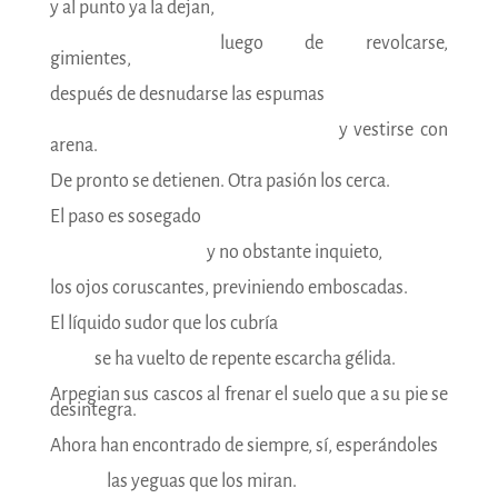
y al punto ya la dejan,
—————————
luego de revolcarse,
gimientes,
después de desnudarse las espumas
———————————————-
y vestirse con
arena.
De pronto se detienen. Otra pasión los cerca.
El paso es sosegado
————————-
y no obstante inquieto,
los ojos coruscantes, previniendo emboscadas.
El líquido sudor que los cubría
——-
se ha vuelto de repente escarcha gélida.
Arpegian sus cascos al frenar el suelo que a su pie se
desintegra.
Ahora han encontrado de siempre, sí, esperándoles
———
las yeguas que los miran.