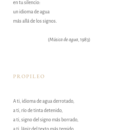
en tu silencio:
un idioma de agua
más allá de los signos.
(
Música de agua
, 1983)
PROPILEO
A ti, idioma de agua derrotado,
a ti, río de tinta detenido,
a ti, signo del signo más borrado,
a ti, lápiz del texto más temido,